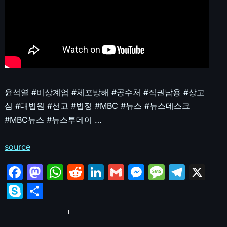
윤석열 #비상계엄 #체포방해 #공수처 #직권남용 #상고
심 #대법원 #선고 #법정 #MBC #뉴스 #뉴스데스크
#MBC뉴스 #뉴스투데이 …
source
F
M
W
R
Li
G
M
M
T
X
a
a
h
e
n
m
e
e
el
S
S
c
st
at
d
k
ai
s
s
e
k
h
e
o
s
di
e
l
s
s
gr
Unfair court rulings
y
ar