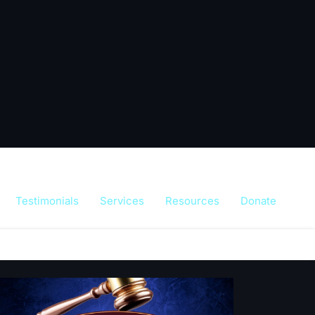
Testimonials
Services
Resources
Donate